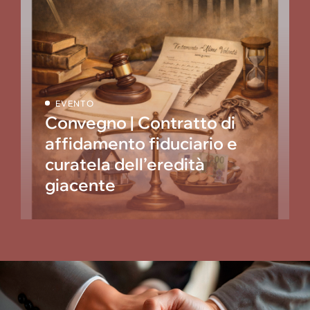
EVENTO
Convegno | Contratto di
affidamento fiduciario e
curatela dell’eredità
giacente