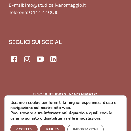
E-mail:
info@studiosilvanomaggio.it
Telefono:
0444 440015
SEGUICI SUI SOCIAL
© 2026
STUDIO SILVANO MAGGIO
.
All rights reserved. | P.IVA: 00643440241
Usiamo i cookie per fornirti la miglior esperienza d'uso e
Developed by
Michael Web Designer & Developer
navigazione sul nostro sito web.
Puoi trovare altre informazioni riguardo a quali cookie
usiamo sul sito o disabilitarli nelle impostazioni.
Privacy Policy
Cookie Policy
ACCETTA
RIFIUTA
IMPOSTAZIONI