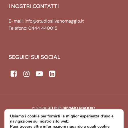
I NOSTRI CONTATTI
E-mail:
info@studiosilvanomaggio.it
Telefono:
0444 440015
SEGUICI SUI SOCIAL
© 2026
STUDIO SILVANO MAGGIO
.
All rights reserved. | P.IVA: 00643440241
Usiamo i cookie per fornirti la miglior esperienza d'uso e
Developed by
Michael Web Designer & Developer
navigazione sul nostro sito web.
Puoi trovare altre informazioni riguardo a quali cookie