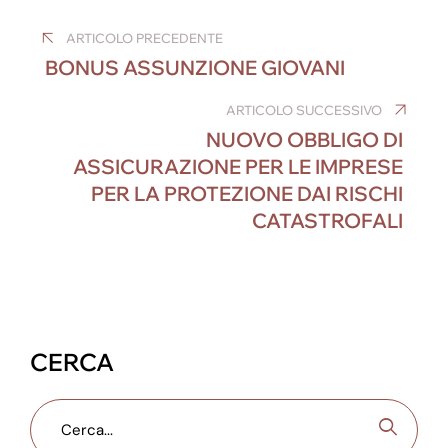
Navigazione
c
ail
k
ss
er
e
at
ARTICOLO PRECEDENTE
e
e
e
e
gr
s
articoli
BONUS ASSUNZIONE GIOVANI
b
dI
n
st
a
A
o
n
g
m
p
ARTICOLO SUCCESSIVO
NUOVO OBBLIGO DI
o
er
p
ASSICURAZIONE PER LE IMPRESE
k
PER LA PROTEZIONE DAI RISCHI
CATASTROFALI
CERCA