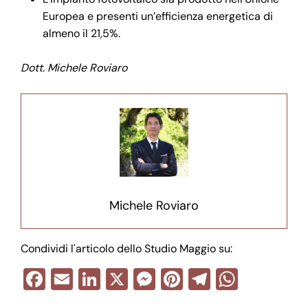
Europea e presenti un’efficienza energetica di
almeno il 21,5%.
Dott. Michele Roviaro
Michele Roviaro
Condividi l'articolo dello Studio Maggio su:
F
E
Li
X
M
Pi
T
W
a
m
n
e
nt
el
h