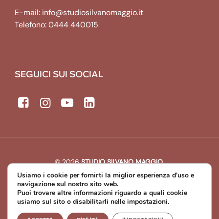
E-mail:
info@studiosilvanomaggio.it
Telefono:
0444 440015
SEGUICI SUI SOCIAL
© 2026
STUDIO SILVANO MAGGIO
.
All rights reserved. | P.IVA: 00643440241
Usiamo i cookie per fornirti la miglior esperienza d'uso e
Developed by
Michael Web Designer & Developer
navigazione sul nostro sito web.
Puoi trovare altre informazioni riguardo a quali cookie
usiamo sul sito o disabilitarli nelle impostazioni.
Privacy Policy
Cookie Policy