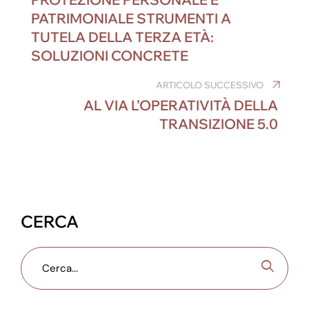
o
n
g
m
p
PATRIMONIALE STRUMENTI A
o
er
p
TUTELA DELLA TERZA ETÀ:
k
SOLUZIONI CONCRETE
ARTICOLO SUCCESSIVO
AL VIA L’OPERATIVITÀ DELLA
TRANSIZIONE 5.0
CERCA