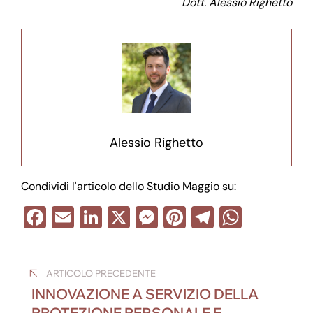
Dott. Alessio Righetto
Alessio Righetto
Condividi l'articolo dello Studio Maggio su:
F
E
Li
X
M
Pi
T
W
a
m
n
e
nt
el
h
Navigazione
c
ail
k
ss
er
e
at
ARTICOLO PRECEDENTE
e
e
e
e
gr
s
articoli
INNOVAZIONE A SERVIZIO DELLA
b
dI
n
st
a
A
PROTEZIONE PERSONALE E