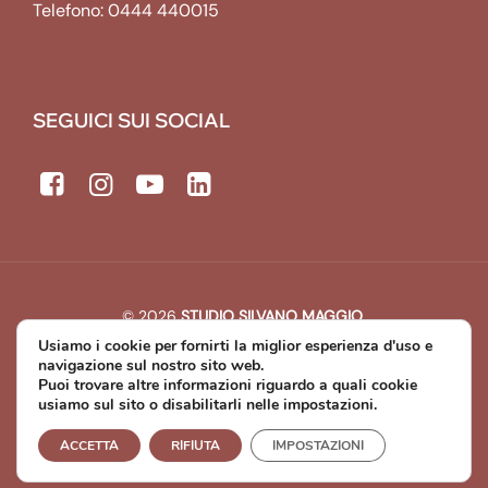
Telefono:
0444 440015
SEGUICI SUI SOCIAL
© 2026
STUDIO SILVANO MAGGIO
.
All rights reserved. | P.IVA: 00643440241
Usiamo i cookie per fornirti la miglior esperienza d'uso e
Developed by
Michael Web Designer & Developer
navigazione sul nostro sito web.
Puoi trovare altre informazioni riguardo a quali cookie
usiamo sul sito o disabilitarli nelle impostazioni.
Privacy Policy
Cookie Policy
ACCETTA
RIFIUTA
IMPOSTAZIONI