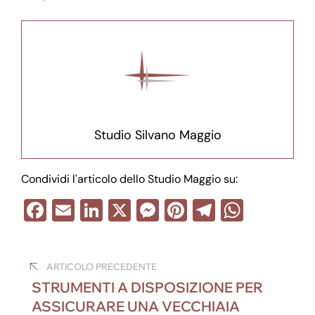
Studio Silvano Maggio
Condividi l'articolo dello Studio Maggio su:
F
E
Li
X
M
Pi
T
W
a
m
n
e
nt
el
h
Navigazione
c
ail
k
ss
er
e
at
ARTICOLO PRECEDENTE
e
e
e
e
gr
s
articoli
STRUMENTI A DISPOSIZIONE PER
b
dI
n
st
a
A
ASSICURARE UNA VECCHIAIA