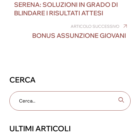
o
n
g
m
p
SERENA: SOLUZIONI IN GRADO DI
o
er
p
BLINDARE I RISULTATI ATTESI
k
ARTICOLO SUCCESSIVO
BONUS ASSUNZIONE GIOVANI
CERCA
ULTIMI ARTICOLI