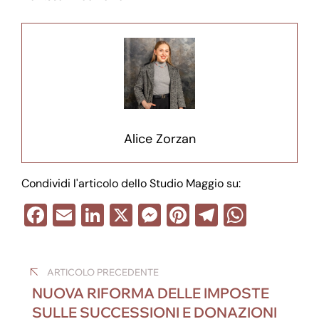
Alice Zorzan
Condividi l'articolo dello Studio Maggio su:
F
E
Li
X
M
Pi
T
W
a
m
n
e
nt
el
h
Navigazione
c
ail
k
ss
er
e
at
ARTICOLO PRECEDENTE
e
e
e
e
gr
s
articoli
NUOVA RIFORMA DELLE IMPOSTE
b
dI
n
st
a
A
SULLE SUCCESSIONI E DONAZIONI