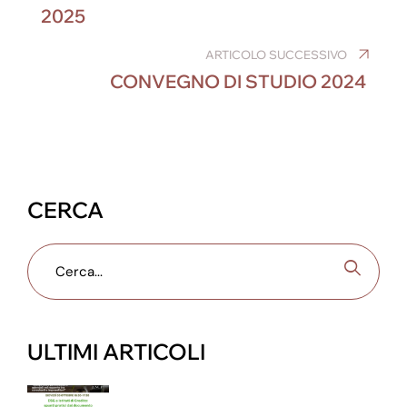
o
n
g
m
p
2025
o
er
p
ARTICOLO SUCCESSIVO
k
CONVEGNO DI STUDIO 2024
CERCA
ULTIMI ARTICOLI