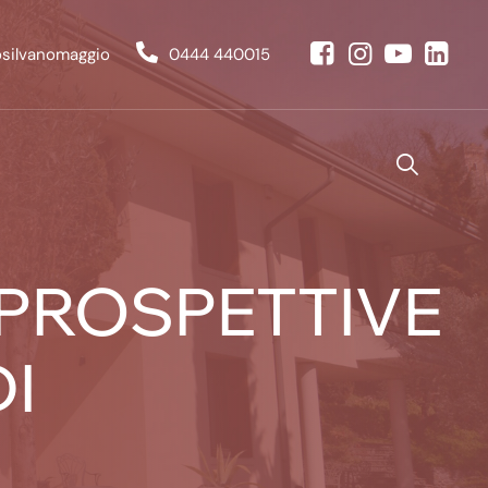
osilvanomaggio
0444 440015
 PROSPETTIVE
DI