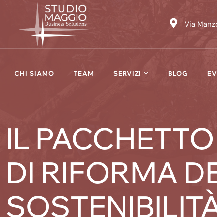
Skip
to
Via Manzo
content
CHI SIAMO
TEAM
SERVIZI
BLOG
EV
IL PACCHETTO
DI RIFORMA DE
SOSTENIBILIT