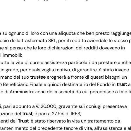
va su ognuno di loro con una aliquota che ben presto raggiung
ocio della trasformata SRL, per il reddito aziendale lo stesso
se si pensa che le loro dichiarazioni dei redditi dovevano in
i immobili;
tutta la vita di cure e assistenza particolari da prestare anche
in grado, per qualsivoglia motivo, di garantire, è stato invece
 mano del suo
trustee
erogherà a fronte di questi bisogni un
ato Beneficiario Finale e quindi destinatario del Fondo in
trust
a
o di Amministrazione della società da cui percepisce a tale tit
ili, pari appunto a € 20.000, gravante sui coniugi presentava
tuzione del
trust
, è pari a 27,5% di IRES;
nenti del
Trust
, è stato riservato in vita un trattamento da
l mantenimento del precedente tenore di vita, all’assistenza e a