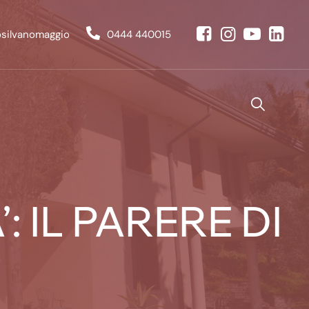
osilvanomaggio
0444 440015
: IL PARERE DI