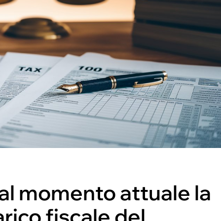
̀ al momento attuale la
arico fiscale del