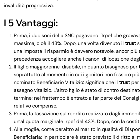
invalidità progressiva.
I 5 Vantaggi:
Prima, i due soci della SNC pagavano l’Irpef che grava
massima, cioè il 43%. Dopo, una volta divenuto il
trust
s
una imposta il risparmio è davvero notevole, ancor più 
precedenza accogliere anche i canoni di locazione degl
Il figlio maggiorenne, disabile, in quanto bisognoso per 
soprattutto al momento in cui i genitori non fossero più 
nominato Beneficiario Vitalizio: significa che il
trust
per
assegno vitalizio. L’altro figlio è stato di contro destin
termine; nel frattempo è entrato a far parte del Consigli
relativo compenso;
Prima, la tassazione sul reddito realizzato dagli immob
un’aliquota marginale Irpef del 43%. Dopo, con la costi
Alla moglie, come peraltro al marito in qualità di Dispo
Beneficiaria; in particolare è stato previsto il diritto a