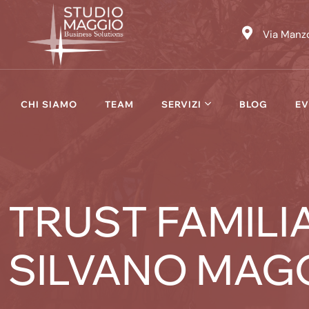
Skip
to
Via Manzo
content
CHI SIAMO
TEAM
SERVIZI
BLOG
EV
TRUST FAMILIAR
SILVANO MAG