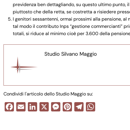
previdenza ben dettagliando, su questo ultimo punto, i
piuttosto che della retta, se costretta a risiedere presso 
I genitori sessantenni, ormai prossimi alla pensione, a
tal modo il contributo Inps “gestione commercianti” pri
totali, si riduce al minimo cioè per 3.600 della pensio
Studio Silvano Maggio
Condividi l'articolo dello Studio Maggio su:
F
E
Li
X
M
Pi
T
W
a
m
n
e
nt
el
h
Navigazione
c
ail
k
ss
er
e
at