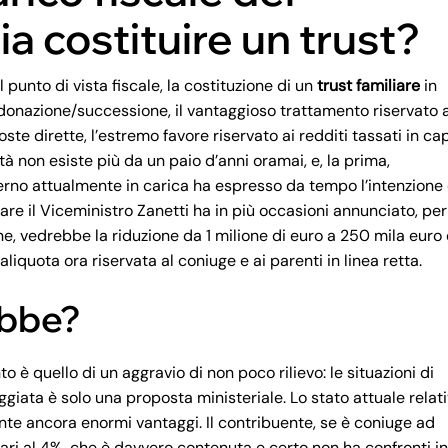
a costituire un trust?
punto di vista fiscale, la costituzione di un
trust familiare
in
i donazione/successione, il vantaggioso trattamento riservato a
poste dirette, l’estremo favore riservato ai redditi tassati in ca
à non esiste più da un paio d’anni oramai, e, la prima,
rno attualmente in carica ha espresso da tempo l’intenzione 
re il Viceministro Zanetti ha in più occasioni annunciato, per
, vedrebbe la riduzione da 1 milione di euro a 250 mila euro 
liquota ora riservata al coniuge e ai parenti in linea retta.
ebbe?
to è quello di un aggravio di
non poco rilievo: le situazioni di
giata è solo una proposta ministeriale. Lo stato attuale relat
ente ancora enormi vantaggi. Il contribuente, se è coniuge ad
i al 4%, che è davvero contenuta e certo non ha confronti in