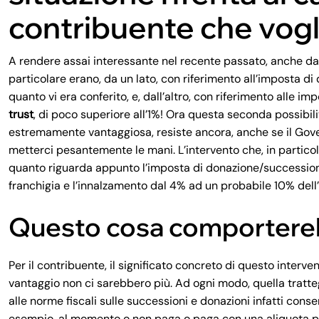
contribuente che vogli
A rendere assai interessante nel recente passato, anche dal 
particolare erano, da un lato, con riferimento all’imposta d
quanto vi era conferito, e, dall’altro, con riferimento alle im
trust
, di poco superiore all’1%! Ora questa seconda possibilit
estremamente vantaggiosa, resiste ancora, anche se il Gove
metterci pesantemente le mani. L’intervento che, in particola
quanto riguarda appunto l’imposta di donazione/successione
franchigia e l’innalzamento dal 4% ad un probabile 10% dell’a
Questo cosa comporter
Per il contribuente, il significato concreto di questo interven
vantaggio non ci sarebbero più. Ad ogni modo, quella tratteg
alle norme fiscali sulle successioni e donazioni infatti cons
esempio, al momento o non paga o paga con una aliquota par