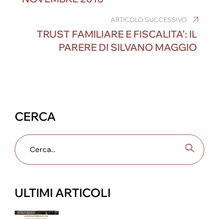
o
n
g
m
p
o
er
ARTICOLO SUCCESSIVO
p
TRUST FAMILIARE E FISCALITA’: IL
k
PARERE DI SILVANO MAGGIO
CERCA
ULTIMI ARTICOLI