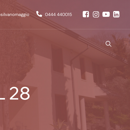
osilvanomaggio
0444 440015
 28