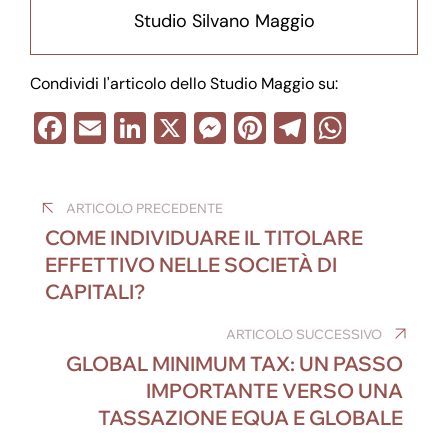
Studio Silvano Maggio
Condividi l'articolo dello Studio Maggio su:
F
E
Li
X
M
Pi
T
W
a
m
n
e
nt
el
h
Navigazione
c
ail
k
ss
er
e
at
ARTICOLO PRECEDENTE
e
e
e
e
gr
s
articoli
COME INDIVIDUARE IL TITOLARE
b
dI
n
st
a
A
EFFETTIVO NELLE SOCIETÀ DI
o
n
g
m
p
CAPITALI?
o
er
p
ARTICOLO SUCCESSIVO
k
GLOBAL MINIMUM TAX: UN PASSO
IMPORTANTE VERSO UNA
TASSAZIONE EQUA E GLOBALE