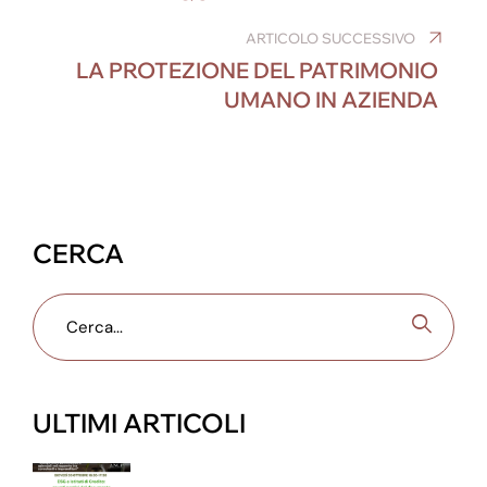
b
dI
n
st
a
A
o
n
g
m
p
ARTICOLO SUCCESSIVO
LA PROTEZIONE DEL PATRIMONIO
o
er
p
UMANO IN AZIENDA
k
CERCA
ULTIMI ARTICOLI