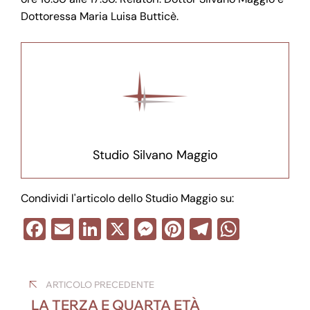
Dottoressa Maria Luisa Butticè.
Studio Silvano Maggio
Condividi l'articolo dello Studio Maggio su:
F
E
Li
X
M
Pi
T
W
a
m
n
e
nt
el
h
Navigazione
c
ail
k
ss
er
e
at
ARTICOLO PRECEDENTE
e
e
e
e
gr
s
articoli
LA TERZA E QUARTA ETÀ