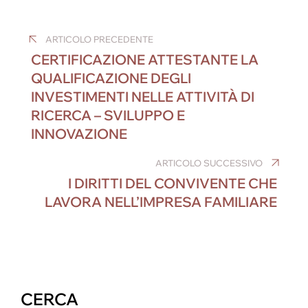
a
m
n
e
nt
el
h
Navigazione
c
ail
k
ss
er
e
at
ARTICOLO PRECEDENTE
e
e
e
e
gr
s
articoli
CERTIFICAZIONE ATTESTANTE LA
b
dI
n
st
a
A
QUALIFICAZIONE DEGLI
o
n
g
m
p
INVESTIMENTI NELLE ATTIVITÀ DI
o
er
p
RICERCA – SVILUPPO E
k
INNOVAZIONE
ARTICOLO SUCCESSIVO
I DIRITTI DEL CONVIVENTE CHE
LAVORA NELL’IMPRESA FAMILIARE
CERCA