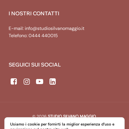
I NOSTRI CONTATTI
E-mail:
info@studiosilvanomaggio.it
Telefono:
0444 440015
SEGUICI SUI SOCIAL
© 2026
STUDIO SILVANO MAGGIO
.
All rights reserved. | P.IVA: 00643440241
Usiamo i cookie per fornirti la miglior esperienza d'uso e