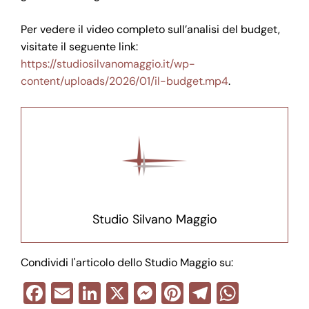
Per vedere il video completo sull’analisi del budget,
visitate il seguente link:
https://studiosilvanomaggio.it/wp-
content/uploads/2026/01/il-budget.mp4
.
Studio Silvano Maggio
Condividi l'articolo dello Studio Maggio su:
F
E
Li
X
M
Pi
T
W