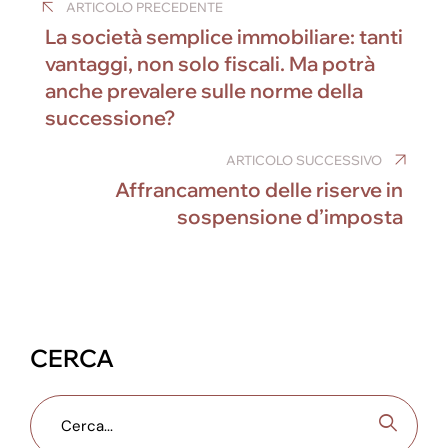
ARTICOLO PRECEDENTE
e
e
e
e
gr
s
articoli
La società semplice immobiliare: tanti
b
dI
n
st
a
A
vantaggi, non solo fiscali. Ma potrà
o
n
g
m
p
anche prevalere sulle norme della
o
er
p
successione?
k
ARTICOLO SUCCESSIVO
Affrancamento delle riserve in
sospensione d’imposta
CERCA