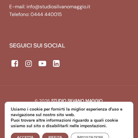
E-mail:
info@studiosilvanomaggio.it
Telefono:
0444 440015
SEGUICI SUI SOCIAL
© 2026
STUDIO SILVANO MAGGIO
.
All rights reserved. | P.IVA: 00643440241
Usiamo i cookie per fornirti la miglior esperienza d'uso e
Developed by
Michael Web Designer & Developer
navigazione sul nostro sito web.
Puoi trovare altre informazioni riguardo a quali cookie
usiamo sul sito o disabilitarli nelle impostazioni.
Privacy Policy
Cookie Policy
ACCETTA
RIFIUTA
IMPOSTAZIONI