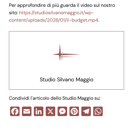
Per approfondire di più guarda il video sul nostro
sito:
https://studiosilvanomaggio.it/wp-
content/uploads/2026/01/il-budget.mp4
.
Studio Silvano Maggio
Condividi l'articolo dello Studio Maggio su:
F
E
Li
X
M
Pi
T
W
a
m
n
e
nt
el
h
Navigazione
c
ail
k
ss
er
e
at