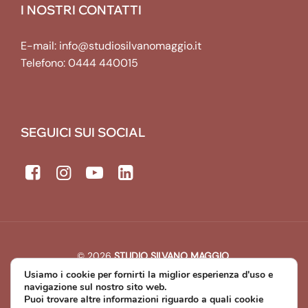
I NOSTRI CONTATTI
E-mail:
info@studiosilvanomaggio.it
Telefono:
0444 440015
SEGUICI SUI SOCIAL
© 2026
STUDIO SILVANO MAGGIO
.
All rights reserved. | P.IVA: 00643440241
Usiamo i cookie per fornirti la miglior esperienza d'uso e
Developed by
Michael Web Designer & Developer
navigazione sul nostro sito web.
Puoi trovare altre informazioni riguardo a quali cookie