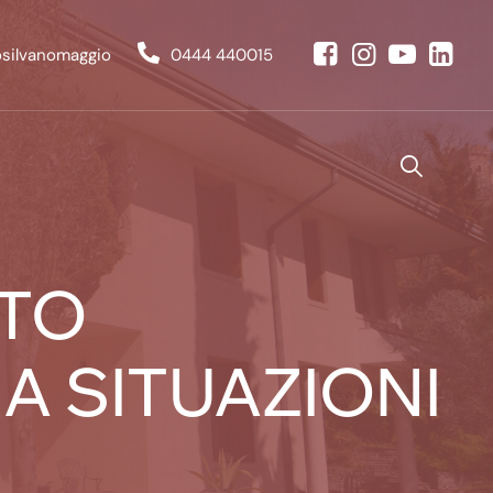
osilvanomaggio
0444 440015
NTO
A SITUAZIONI