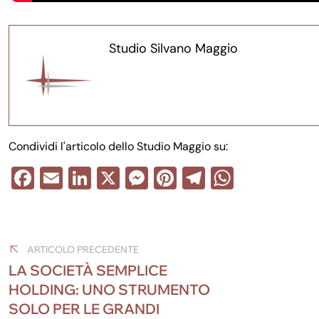
Studio Silvano Maggio
Condividi l'articolo dello Studio Maggio su:
F
E
Li
X
M
Pi
T
W
a
m
n
e
nt
el
h
Navigazione
c
ail
k
ss
er
e
at
e
e
e
e
gr
s
articoli
ARTICOLO PRECEDENTE
b
dI
n
st
a
A
LA SOCIETÀ SEMPLICE
o
n
g
m
p
HOLDING: UNO STRUMENTO
SOLO PER LE GRANDI
o
er
p