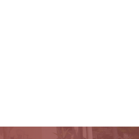
osilvanomaggio
0444 440015
OBILIARE