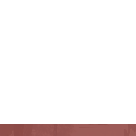
ni, 48/A, 36054 - Montebello Vicentino (VI)
info@studi
ENTI
LAVORA CON NOI
CONTATTI
L MERCATO IMM