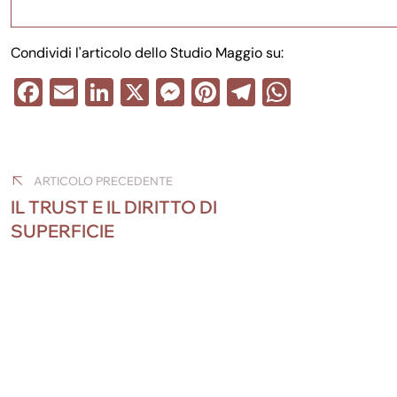
Condividi l'articolo dello Studio Maggio su:
F
E
Li
X
M
Pi
T
W
a
m
n
e
nt
el
h
Navigazione
c
ail
k
ss
er
e
at
e
e
e
e
gr
s
articoli
ARTICOLO PRECEDENTE
b
dI
n
st
a
A
IL TRUST E IL DIRITTO DI
o
n
g
m
p
SUPERFICIE
o
er
p
k