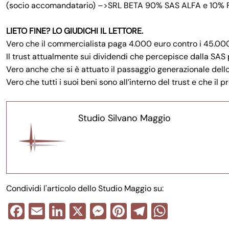
(socio accomandatario) –>SRL BETA 90% SAS ALFA e 10% F
LIETO FINE? LO GIUDICHI IL LETTORE.
Vero che il commercialista paga 4.000 euro contro i 45.00
Il trust attualmente sui dividendi che percepisce dalla SAS 
Vero anche che si è attuato il passaggio generazionale dell
Vero che tutti i suoi beni sono all’interno del trust e che il
Studio Silvano Maggio
Condividi l'articolo dello Studio Maggio su:
F
E
Li
X
M
Pi
T
W
a
m
n
e
nt
el
h