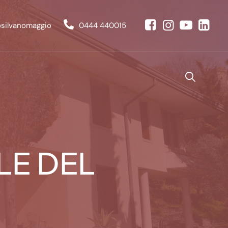
osilvanomaggio
0444 440015
LE DEL