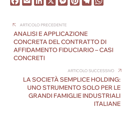
F
E
Li
X
M
Pi
T
W
a
m
n
e
nt
el
h
Navigazione
c
ail
k
ss
er
e
at
ARTICOLO PRECEDENTE
e
e
e
e
gr
s
articoli
ANALISI E APPLICAZIONE
b
dI
n
st
a
A
CONCRETA DEL CONTRATTO DI
o
n
g
m
p
AFFIDAMENTO FIDUCIARIO – CASI
o
er
p
CONCRETI
k
ARTICOLO SUCCESSIVO
LA SOCIETÀ SEMPLICE HOLDING:
UNO STRUMENTO SOLO PER LE
GRANDI FAMIGLIE INDUSTRIALI
ITALIANE