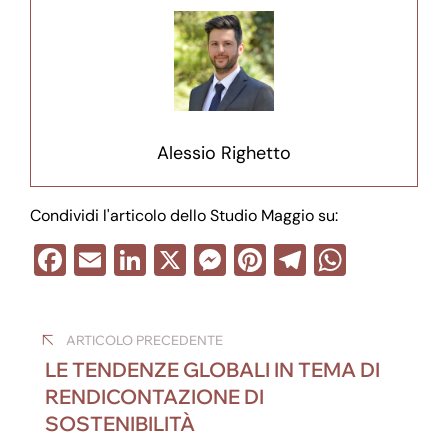
Alessio Righetto
Condividi l'articolo dello Studio Maggio su:
F
E
Li
X
M
Pi
T
W
a
m
n
e
nt
el
h
Navigazione
c
ail
k
ss
er
e
at
ARTICOLO PRECEDENTE
e
e
e
e
gr
s
articoli
LE TENDENZE GLOBALI IN TEMA DI
b
dI
n
st
a
A
RENDICONTAZIONE DI
o
n
g
m
p
SOSTENIBILITÀ