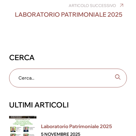
o
er
p
ARTICOLO SUCCESSIVO
k
LABORATORIO PATRIMONIALE 2025
CERCA
ULTIMI ARTICOLI
Laboratorio Patrimoniale 2025
5 NOVEMBRE 2025