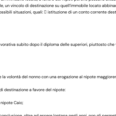
le, un vincolo di destinazione su quell’immobile locato abbin
ili situazioni, quali:  istituzione di un conto corrente des
vorativa subito dopo il diploma delle superiori, piuttosto che 
e la volontà del nonno con una erogazione al nipote maggiore
di destinazione a favore del nipote:
 nipote Caio;
 conclusione, oltre ad essere lontana negli anni, non gli perme