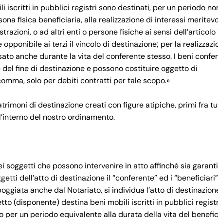
i iscritti in pubblici registri sono destinati, per un periodo no
na fisica beneficiaria, alla realizzazione di interessi meritevo
razioni, o ad altri enti o persone fisiche ai sensi dell’articolo 
pponibile ai terzi il vincolo di destinazione; per la realizzazi
ssato anche durante la vita del conferente stesso. I beni conferi
e del fine di destinazione e possono costituire oggetto di
comma, solo per debiti contratti per tale scopo.»
atrimoni di destinazione creati con figure atipiche, primi fra tut
’interno del nostro ordinamento.
i soggetti che possono intervenire in atto affinché sia garanti
etti dell’atto di destinazione il “conferente” ed i “beneficiari”
poggiata anche dal Notariato, si individua l’atto di destinazion
to (disponente) destina beni mobili iscritti in pubblici registr
 per un periodo equivalente alla durata della vita del benefic