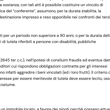
 sostanza, con tali atti è possibile costituire un vincolo di
ica del “conferente”, assumono, per la durata stabilita, la
destinazione impresso e reso opponibile nei confronti dei terz
i per un periodo non superiore a 90 anni, o per la durata dell
 di tutela riferibili a persone con disabilità, pubbliche
 2645 ter c.c.), nell’ipotesi di consiluim fraudis ed eventus da
editori cui rispondono obbligazioni contratte per gli interessi
infatti aggredire i beni vincolati (ed i loro frutti). Il criterio 
teresse per essere meritevole di tutela deve essere lecito, oss
 costume.
un immobile locato, a favore dei nipoti perché possano attuar