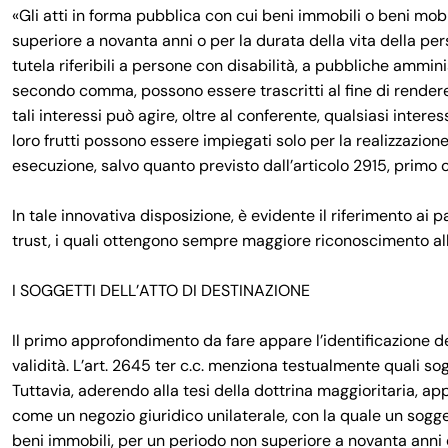
«Gli atti in forma pubblica con cui beni immobili o beni mobil
superiore a novanta anni o per la durata della vita della perso
tutela riferibili a persone con disabilità, a pubbliche amminist
secondo comma, possono essere trascritti al fine di rendere o
tali interessi può agire, oltre al conferente, qualsiasi intere
loro frutti possono essere impiegati solo per la realizzazion
esecuzione, salvo quanto previsto dall’articolo 2915, primo 
In tale innovativa disposizione, è evidente il riferimento ai p
trust, i quali ottengono sempre maggiore riconoscimento all
I SOGGETTI DELL’ATTO DI DESTINAZIONE
Il primo approfondimento da fare appare l’identificazione de
validità. L’art. 2645 ter c.c. menziona testualmente quali sogg
Tuttavia, aderendo alla tesi della dottrina maggioritaria, ap
come un negozio giuridico unilaterale, con la quale un sogget
beni immobili, per un periodo non superiore a novanta anni o