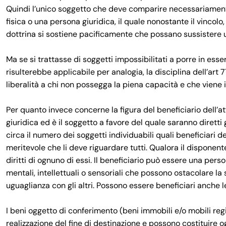
Quindi l’unico soggetto che deve comparire necessariamente
fisica o una persona giuridica, il quale nonostante il vincol
dottrina si sostiene pacificamente che possano sussistere un
Ma se si trattasse di soggetti impossibilitati a porre in ess
risulterebbe applicabile per analogia, la disciplina dell’art 
liberalità a chi non possegga la piena capacità e che viene 
Per quanto invece concerne la figura del beneficiario dell’a
giuridica ed è il soggetto a favore del quale saranno diretti gl
circa il numero dei soggetti individuabili quali beneficiari d
meritevole che li deve riguardare tutti. Qualora il disponente
diritti di ognuno di essi. Il beneficiario può essere una per
mentali, intellettuali o sensoriali che possono ostacolare la
uguaglianza con gli altri. Possono essere beneficiari anche 
I beni oggetto di conferimento (beni immobili e/o mobili regi
realizzazione del fine di destinazione e possono costituire o