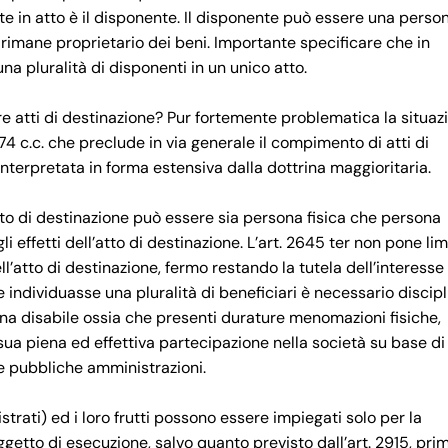
 in atto è il disponente. Il disponente può essere una perso
o, rimane proprietario dei beni. Importante specificare che in
a pluralità di disponenti in un unico atto.
ere atti di destinazione? Pur fortemente problematica la situaz
774 c.c. che preclude in via generale il compimento di atti di
interpretata in forma estensiva dalla dottrina maggioritaria.
tto di destinazione può essere sia persona fisica che persona
i effetti dell’atto di destinazione. L’art. 2645 ter non pone lim
ell’atto di destinazione, fermo restando la tutela dell’interesse
 individuasse una pluralità di beneficiari è necessario discipl
sona disabile ossia che presenti durature menomazioni fisiche,
 sua piena ed effettiva partecipazione nella società su base di
le pubbliche amministrazioni.
strati) ed i loro frutti possono essere impiegati solo per la
ggetto di esecuzione, salvo quanto previsto dall’art. 2915, pri