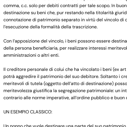
comma, c.c. solo per debiti contratti per tale scopo. In buona
destinazione su beni che, pur restando nella titolarità giurid
connotazione di patrimonio separato in virtù del vincolo di 
l’esecuzione della formalità della trascrizione.
Con l’apposizione del vincolo, i beni possono essere destinat
della persona beneficiaria, per realizzare interessi meritevoli
amministrazioni o altri enti.
Il creditore personale di colui che ha vincolato i beni (ex art
potrà aggredire il patrimonio del suo debitore. Soltanto i cr
meritevoli di tutela (oggetto dell’atto di destinazione) possono 
meritevolezza giustifica la segregazione patrimoniale: un in
contrario alle norme imperative, all’ordine pubblico e buon
UN ESEMPIO CLASSICO:
Un nonno che vuole destinare una parte del suo patrimonio, 