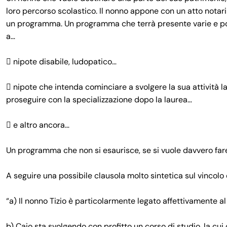
loro percorso scolastico. Il nonno appone con un atto notari
un programma. Un programma che terrà presente varie e possib
a…
 nipote disabile, ludopatico…
 nipote che intenda cominciare a svolgere la sua attività la
proseguire con la specializzazione dopo la laurea…
 e altro ancora…
Un programma che non si esaurisce, se si vuole davvero far
A seguire una possibile clausola molto sintetica sul vincolo 
“a) Il nonno Tizio è particolarmente legato affettivamente al
b) Caio sta svolgendo con profitto un corso di studio, la cui