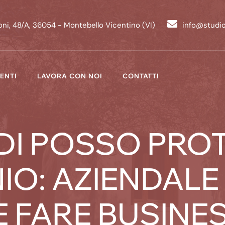
ni, 48/A, 36054 - Montebello Vicentino (VI)
info@studi
ENTI
LAVORA CON NOI
CONTATTI
DI POSSO PROT
IO: AZIENDALE
E FARE BUSINE