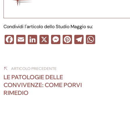
Condividi l'articolo dello Studio Maggio su:
F
E
Li
X
M
Pi
T
W
a
m
n
e
nt
el
h
Navigazione
c
ail
k
ss
er
e
at
e
e
e
e
gr
s
articoli
ARTICOLO PRECEDENTE
b
dI
n
st
a
A
LE PATOLOGIE DELLE
o
n
g
m
p
CONVIVENZE: COME PORVI
RIMEDIO
o
er
p
k