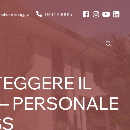
osilvanomaggio
0444 440015
EGGERE IL
 – PERSONALE
SS