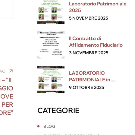
Laboratorio Patrimoniale
2025
5 NOVEMBRE 2025
Il Contratto di
Affidamento Fiduciario
3 NOVEMBRE 2025
IVO
LABORATORIO
– “IL
PATRIMONIALE in
collaborazione con ESG
GGIO
9 OTTOBRE 2025
UOVE
 PER
CATEGORIE
ORE”
BLOG