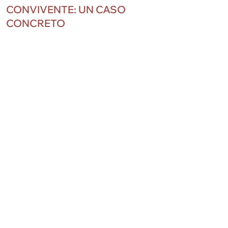
o
n
g
m
p
CONVIVENTE: UN CASO
CONCRETO
o
er
p
k