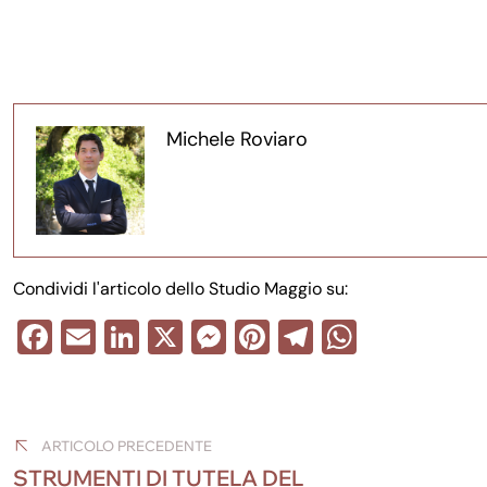
Michele Roviaro
Condividi l'articolo dello Studio Maggio su:
F
E
Li
X
M
Pi
T
W
a
m
n
e
nt
el
h
Navigazione
c
ail
k
ss
er
e
at
e
e
e
e
gr
s
articoli
ARTICOLO PRECEDENTE
b
dI
n
st
a
A
STRUMENTI DI TUTELA DEL