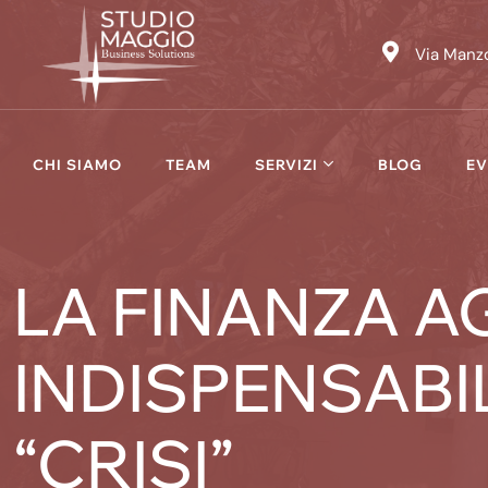
Skip
to
Via Manzo
content
CHI SIAMO
TEAM
SERVIZI
BLOG
EV
LA FINANZA A
INDISPENSABI
“CRISI”