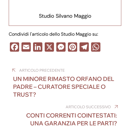
Studio Silvano Maggio
Condividi l'articolo dello Studio Maggio su:
F
E
Li
X
M
Pi
T
W
a
m
n
e
nt
el
h
Navigazione
c
ail
k
ss
er
e
at
ARTICOLO PRECEDENTE
e
e
e
e
gr
s
articoli
UN MINORE RIMASTO ORFANO DEL
b
dI
n
st
a
A
PADRE – CURATORE SPECIALE O
o
n
g
m
p
TRUST?
o
er
p
ARTICOLO SUCCESSIVO
k
CONTI CORRENTI COINTESTATI:
UNA GARANZIA PER LE PARTI?