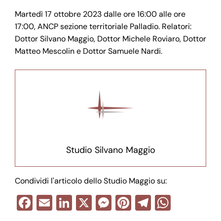
Martedì 17 ottobre 2023 dalle ore 16:00 alle ore
17:00, ANCP sezione territoriale Palladio. Relatori:
Dottor Silvano Maggio, Dottor Michele Roviaro, Dottor
Matteo Mescolin e Dottor Samuele Nardi.
Studio Silvano Maggio
Condividi l'articolo dello Studio Maggio su:
F
E
Li
X
M
Pi
T
W
a
m
n
e
nt
el
h