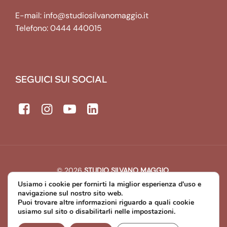
E-mail:
info@studiosilvanomaggio.it
Telefono:
0444 440015
SEGUICI SUI SOCIAL
© 2026
STUDIO SILVANO MAGGIO
.
All rights reserved. | P.IVA: 00643440241
Usiamo i cookie per fornirti la miglior esperienza d'uso e
Developed by
Michael Web Designer & Developer
navigazione sul nostro sito web.
Puoi trovare altre informazioni riguardo a quali cookie
usiamo sul sito o disabilitarli nelle impostazioni.
Privacy Policy
Cookie Policy