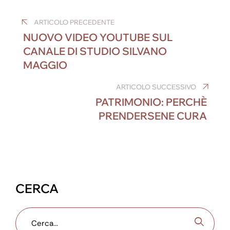
Navigazione
c
ail
k
ss
er
e
at
ARTICOLO PRECEDENTE
e
e
e
e
gr
s
articoli
NUOVO VIDEO YOUTUBE SUL
b
dI
n
st
a
A
CANALE DI STUDIO SILVANO
o
n
g
m
p
MAGGIO
o
er
p
ARTICOLO SUCCESSIVO
k
PATRIMONIO: PERCHÈ
PRENDERSENE CURA
CERCA