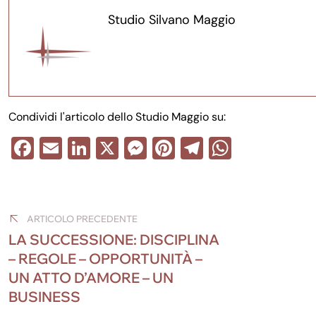
Studio Silvano Maggio
Condividi l'articolo dello Studio Maggio su:
F
E
Li
X
M
Pi
T
W
a
m
n
e
nt
el
h
Navigazione
c
ail
k
ss
er
e
at
e
e
e
e
gr
s
articoli
ARTICOLO PRECEDENTE
b
dI
n
st
a
A
LA SUCCESSIONE: DISCIPLINA
o
n
g
m
p
– REGOLE – OPPORTUNITÀ –
UN ATTO D’AMORE – UN
o
er
p
BUSINESS
k