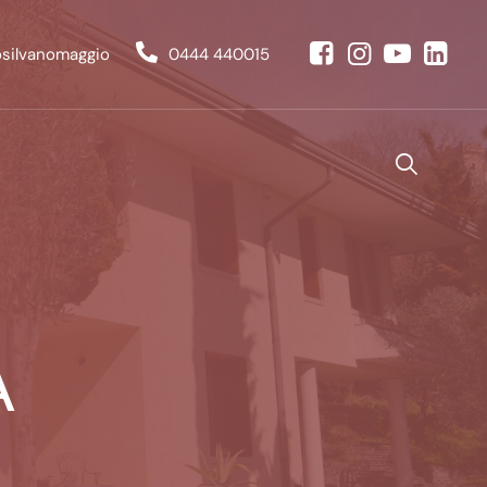
osilvanomaggio
0444 440015
A