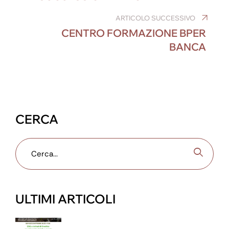
b
dI
n
st
a
A
o
n
g
m
p
ARTICOLO SUCCESSIVO
CENTRO FORMAZIONE BPER
o
er
p
BANCA
k
CERCA
ULTIMI ARTICOLI