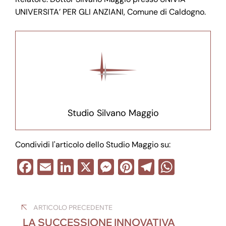
UNIVERSITA’ PER GLI ANZIANI, Comune di Caldogno.
Studio Silvano Maggio
Condividi l'articolo dello Studio Maggio su:
F
E
Li
X
M
Pi
T
W
a
m
n
e
nt
el
h
Navigazione
c
ail
k
ss
er
e
at
ARTICOLO PRECEDENTE
e
e
e
e
gr
s
articoli
LA SUCCESSIONE INNOVATIVA