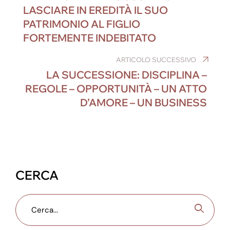
b
dI
n
st
a
A
LASCIARE IN EREDITÀ IL SUO
o
n
g
m
p
PATRIMONIO AL FIGLIO
o
er
p
FORTEMENTE INDEBITATO
k
ARTICOLO SUCCESSIVO
LA SUCCESSIONE: DISCIPLINA –
REGOLE – OPPORTUNITÀ – UN ATTO
D’AMORE – UN BUSINESS
CERCA