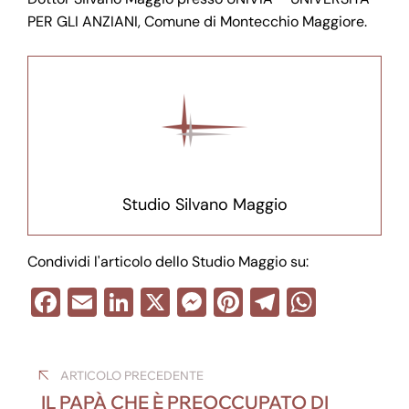
PER GLI ANZIANI, Comune di Montecchio Maggiore.
Studio Silvano Maggio
Condividi l'articolo dello Studio Maggio su:
F
E
Li
X
M
Pi
T
W
a
m
n
e
nt
el
h
Navigazione
c
ail
k
ss
er
e
at
ARTICOLO PRECEDENTE
e
e
e
e
gr
s
articoli
IL PAPÀ CHE È PREOCCUPATO DI