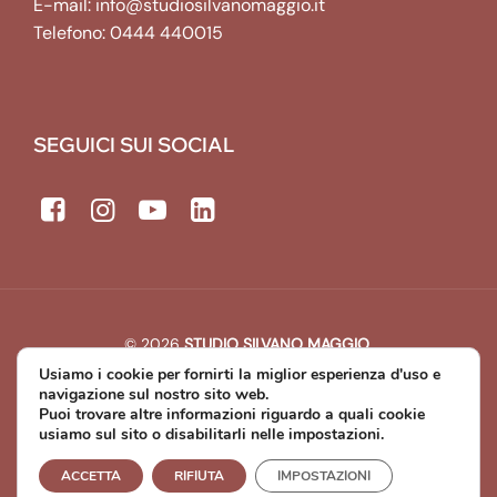
E-mail:
info@studiosilvanomaggio.it
Telefono:
0444 440015
SEGUICI SUI SOCIAL
© 2026
STUDIO SILVANO MAGGIO
.
All rights reserved. | P.IVA: 00643440241
Usiamo i cookie per fornirti la miglior esperienza d'uso e
Developed by
Michael Web Designer & Developer
navigazione sul nostro sito web.
Puoi trovare altre informazioni riguardo a quali cookie
usiamo sul sito o disabilitarli nelle impostazioni.
Privacy Policy
Cookie Policy
ACCETTA
RIFIUTA
IMPOSTAZIONI