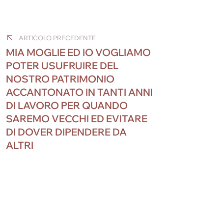
a
m
n
e
nt
el
h
Navigazione
c
ail
k
ss
er
e
at
e
e
e
e
gr
s
articoli
ARTICOLO PRECEDENTE
b
dI
n
st
a
A
MIA MOGLIE ED IO VOGLIAMO
o
n
g
m
p
POTER USUFRUIRE DEL
NOSTRO PATRIMONIO
o
er
p
ACCANTONATO IN TANTI ANNI
k
DI LAVORO PER QUANDO
SAREMO VECCHI ED EVITARE
DI DOVER DIPENDERE DA
ALTRI