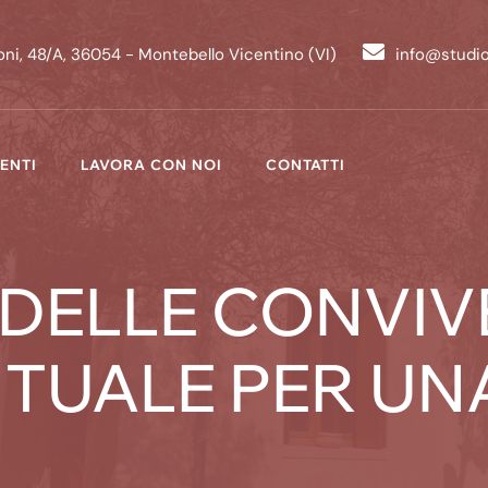
ni, 48/A, 36054 - Montebello Vicentino (VI)
info@studi
ENTI
LAVORA CON NOI
CONTATTI
 DELLE CONVIV
NTUALE PER UN