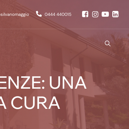
osilvanomaggio
0444 440015
ENZE: UNA
A CURA