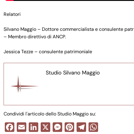
Relatori
Silvano Maggio – Dottore commercialista e consulente patrimo
– Membro direttivo di ANCP.
Jessica Tezze – consulente patrimoniale
Studio Silvano Maggio
Condividi l'articolo dello Studio Maggio su:
F
E
Li
X
M
Pi
T
W