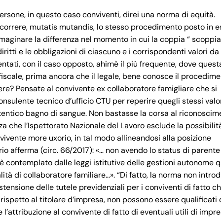
rsone, in questo caso conviventi, direi una norma di equità.
rcorrere, mutatis mutandis, lo stesso procedimento posto in 
maginare la differenza nel momento in cui la coppia “ scoppia
itti e le obbligazioni di ciascuno e i corrispondenti valori da
tati, con il caso opposto, ahimè il più frequente, dove quest
iscale, prima ancora che il legale, bene conosce il procedime
e? Pensate al convivente ex collaboratore famigliare che si
consulente tecnico d’ufficio CTU per reperire quegli stessi valor
n autentico bagno di sangue. Non bastasse la corsa al riconosci
nza che l’Ispettorato Nazionale del Lavoro esclude la possibilit
ivente more uxorio, in tal modo allineandosi alla posizione
orio afferma (circ. 66/2017): «… non avendo lo status di parente
n è contemplato dalle leggi istitutive delle gestioni autonome 
ità di collaboratore familiare…». “Di fatto, la norma non intro
nsione delle tutele previdenziali per i conviventi di fatto ch
 rispetto al titolare d’impresa, non possono essere qualificat
l’attribuzione al convivente di fatto di eventuali utili di impre