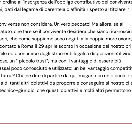
n ordine all’insorgenza dell’obbligo contributivo del convivente
dati dal legame di parentela o affinità rispetto al titolare. “
onvivenze non considera. Un vero peccato! Ma allora, se al
iatato, che fare se il convivente desidera che siano riconosciut
essori, che come sappiamo sono negati alla coppia more uxorio
ccontato a Roma il 29 aprile scorso in occasione del nostro pr
cile ed economico degli strumenti legali a disposizione: il vinc
se, un “ piccolo trust”; ma con il vantaggio di essere più
ssai poco conosciuto e utilizzato: un bel vantaggio competiti
ittarne? Che ne dite di partire da qui, magari con un piccolo r
a di tanti altri obiettivi da proporre e conseguire al nostro cl
cnico-giuridici che questi obiettivi e molti altri permettono 