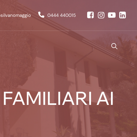
osilvanomaggio
0444 440015
AMILIARI AI