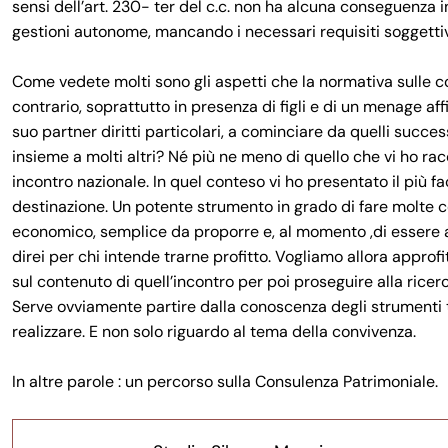
sensi dell’art. 230- ter del c.c. non ha alcuna conseguenza i
gestioni autonome, mancando i necessari requisiti soggettivi, 
Come vedete molti sono gli aspetti che la normativa sulle c
contrario, soprattutto in presenza di figli e di un menage aff
suo partner diritti particolari, a cominciare da quelli succ
insieme a molti altri? Né più ne meno di quello che vi ho ra
incontro nazionale. In quel conteso vi ho presentato il più fa
destinazione. Un potente strumento in grado di fare molte co
economico, semplice da proporre e, al momento ,di essere a
direi per chi intende trarne profitto. Vogliamo allora approf
sul contenuto di quell’incontro per poi proseguire alla ricerc
Serve ovviamente partire dalla conoscenza degli strumenti te
realizzare. E non solo riguardo al tema della convivenza.
In altre parole : un percorso sulla Consulenza Patrimoniale.