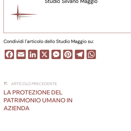
Studio Silvano Maggio
Condividi l'articolo dello Studio Maggio su:
F
E
Li
X
M
Pi
T
W
a
m
n
e
nt
el
h
Navigazione
c
ail
k
ss
er
e
at
e
e
e
e
gr
s
articoli
ARTICOLO PRECEDENTE
b
dI
n
st
a
A
LA PROTEZIONE DEL
o
n
g
m
p
PATRIMONIO UMANO IN
AZIENDA
o
er
p
k