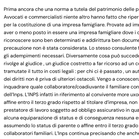
Prima ancora che una norma a tutela del patrimonio delle pe
Avvocati e commercialisti niente altro hanno fatto che ripe
per la costituzione di una impresa famigliare. Provate ad im
aver o meno posto in essere una impresa famigliare dove i dir
riconoscere sono ben determinati e addirittura ben documen
precauzione non è stata considerata. Lo stesso consulente f
gli adempimenti necessari. Diversamente cosa può succeder
rivolge al giudice , un giudice costretto a far ricorso ad un 
tramutate il tutto in costi legali : per chi ci è passato , u
dei diritti non è priva di ulteriori ostacoli. Vengo a conosce
inquadrare quale collaboratore/coadiuvante il familiare conv
dell’Inps. L’INPS infatti in riferimento al convivente more ux
affine entro il terzo grado rispetto al titolare d’impresa, no
prestatore di lavoro soggetto ad obbligo assicurativo in qual
alcuna equiparazione di status e di conseguenza nessuna este
assumendo lo status di parente o affine entro il terzo grado
collaboratori familiari. L’Inps continua precisando che anche 