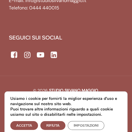
E-mail:
info@studiosilvanomaggio.it
Telefono:
0444 440015
SEGUICI SUI SOCIAL
© 2026
STUDIO SILVANO MAGGIO
.
All rights reserved. | P.IVA: 00643440241
Usiamo i cookie per fornirti la miglior esperienza d'uso e
Developed by
Michael Web Designer & Developer
navigazione sul nostro sito web.
Puoi trovare altre informazioni riguardo a quali cookie
usiamo sul sito o disabilitarli nelle impostazioni.
Privacy Policy
Cookie Policy
ACCETTA
RIFIUTA
IMPOSTAZIONI