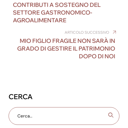
e
e
e
e
gr
s
articoli
CONTRIBUTI A SOSTEGNO DEL
b
dI
n
st
a
A
SETTORE GASTRONOMICO-
o
n
g
m
p
AGROALIMENTARE
o
er
p
ARTICOLO SUCCESSIVO
k
MIO FIGLIO FRAGILE NON SARÀ IN
GRADO DI GESTIRE IL PATRIMONIO
DOPO DI NOI
CERCA