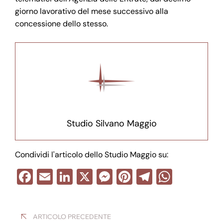
giorno lavorativo del mese successivo alla
concessione dello stesso.
Studio Silvano Maggio
Condividi l'articolo dello Studio Maggio su:
F
E
Li
X
M
Pi
T
W
a
m
n
e
nt
el
h
Navigazione
c
ail
k
ss
er
e
at
ARTICOLO PRECEDENTE