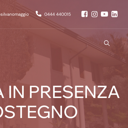
osilvanomaggio
0444 440015
 IN PRESENZA
SOSTEGNO