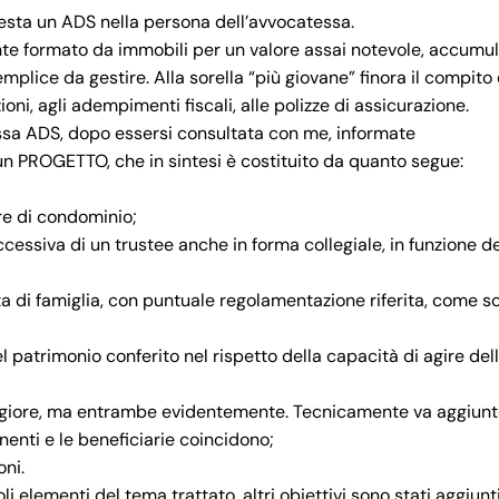
uesta un ADS nella persona dell’avvocatessa.
nte formato da immobili per un valore assai notevole, accumul
mplice da gestire. Alla sorella “più giovane” finora il compito 
ioni, agli adempimenti fiscali, alle polizze di assicurazione.
essa ADS, dopo essersi consultata con me, informate
un PROGETTO, che in sintesi è costituito da quanto segue:
re di condominio;
essiva di un trustee anche in forma collegiale, in funzione de
a di famiglia, con puntuale regolamentazione riferita, come s
l patrimonio conferito nel rispetto della capacità di agire del
aggiore, ma entrambe evidentemente. Tecnicamente va aggiunt
onenti e le beneficiarie coincidono;
oni.
oli elementi del tema trattato, altri obiettivi sono stati aggiunt