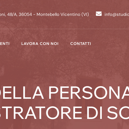
ni, 48/A, 36054 - Montebello Vicentino (VI)
info@studi
ENTI
LAVORA CON NOI
CONTATTI
ELLA PERSONA
STRATORE DI 