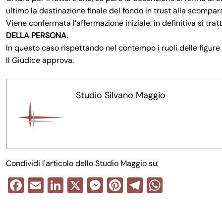
ultimo la destinazione finale del fondo in trust alla scompa
Viene confermata l’affermazione iniziale: in definitiva si tra
DELLA PERSONA
.
In questo caso rispettando nel contempo i ruoli delle figure
Il Giudice approva.
Studio Silvano Maggio
Condividi l'articolo dello Studio Maggio su:
F
E
Li
X
M
Pi
T
W
a
m
n
e
nt
el
h
Navigazione
c
ail
k
ss
er
e
at