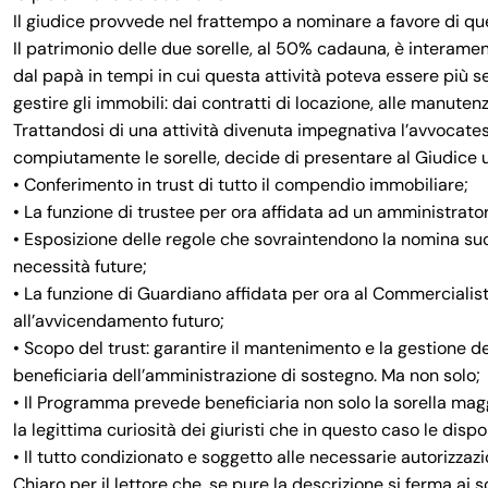
Il giudice provvede nel frattempo a nominare a favore di q
Il patrimonio delle due sorelle, al 50% cadauna, è interame
dal papà in tempi in cui questa attività poteva essere più se
gestire gli immobili: dai contratti di locazione, alle manutenz
Trattandosi di una attività divenuta impegnativa l’avvocat
compiutamente le sorelle, decide di presentare al Giudice 
• Conferimento in trust di tutto il compendio immobiliare;
• La funzione di trustee per ora affidata ad un amministrato
• Esposizione delle regole che sovraintendono la nomina succ
necessità future;
• La funzione di Guardiano affidata per ora al Commercialist
all’avvicendamento futuro;
• Scopo del trust: garantire il mantenimento e la gestione de
beneficiaria dell’amministrazione di sostegno. Ma non solo;
• Il Programma prevede beneficiaria non solo la sorella m
la legittima curiosità dei giuristi che in questo caso le disp
• Il tutto condizionato e soggetto alle necessarie autorizzazi
Chiaro per il lettore che, se pure la descrizione si ferma ai s