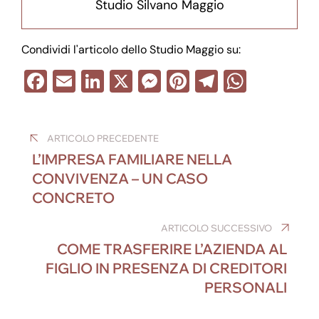
Studio Silvano Maggio
Condividi l'articolo dello Studio Maggio su:
F
E
Li
X
M
Pi
T
W
a
m
n
e
nt
el
h
Navigazione
c
ail
k
ss
er
e
at
ARTICOLO PRECEDENTE
e
e
e
e
gr
s
articoli
L’IMPRESA FAMILIARE NELLA
b
dI
n
st
a
A
CONVIVENZA – UN CASO
o
n
g
m
p
CONCRETO
o
er
p
ARTICOLO SUCCESSIVO
k
COME TRASFERIRE L’AZIENDA AL
FIGLIO IN PRESENZA DI CREDITORI
PERSONALI