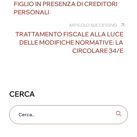
b
dI
n
st
a
A
FIGLIO IN PRESENZA DI CREDITORI
o
n
g
m
p
PERSONALI
o
er
p
ARTICOLO SUCCESSIVO
k
TRATTAMENTO FISCALE ALLA LUCE
DELLE MODIFICHE NORMATIVE: LA
CIRCOLARE 34/E
CERCA