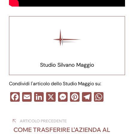
Studio Silvano Maggio
Condividi l'articolo dello Studio Maggio su:
F
E
Li
X
M
Pi
T
W
a
m
n
e
nt
el
h
Navigazione
c
ail
k
ss
er
e
at
ARTICOLO PRECEDENTE
e
e
e
e
gr
s
articoli
COME TRASFERIRE L’AZIENDA AL