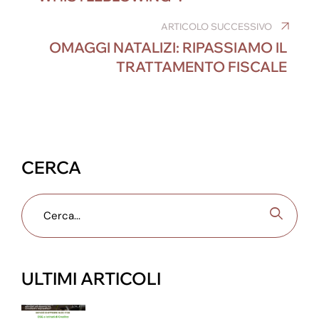
o
er
p
ARTICOLO SUCCESSIVO
k
OMAGGI NATALIZI: RIPASSIAMO IL
TRATTAMENTO FISCALE
CERCA
ULTIMI ARTICOLI