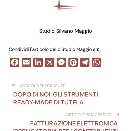
Studio Silvano Maggio
Condividi l'articolo dello Studio Maggio su:
F
E
Li
X
M
Pi
T
W
a
m
n
e
nt
el
h
Navigazione
c
ail
k
ss
er
e
at
ARTICOLO PRECEDENTE
e
e
e
e
gr
s
articoli
DOPO DI NOI: GLI STRUMENTI
b
dI
n
st
a
A
READY-MADE DI TUTELA
o
n
g
m
p
o
er
ARTICOLO SUCCESSIVO
p
FATTURAZIONE ELETTRONICA
k