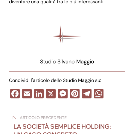
diventare una qualità tra le più interessanti.
Studio Silvano Maggio
Condividi l'articolo dello Studio Maggio su:
F
E
Li
X
M
Pi
T
W
a
m
n
e
nt
el
h
Navigazione
c
ail
k
ss
er
e
at
ARTICOLO PRECEDENTE
e
e
e
e
gr
s
articoli
LA SOCIETÀ SEMPLICE HOLDING:
b
dI
n
st
a
A