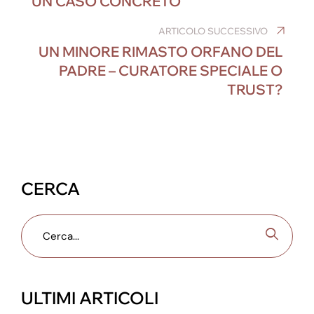
UN CASO CONCRETO
o
n
g
m
p
o
er
ARTICOLO SUCCESSIVO
p
UN MINORE RIMASTO ORFANO DEL
k
PADRE – CURATORE SPECIALE O
TRUST?
CERCA
ULTIMI ARTICOLI