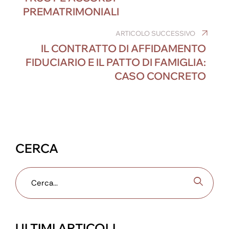
b
dI
n
st
a
A
PREMATRIMONIALI
o
n
g
m
p
o
er
ARTICOLO SUCCESSIVO
p
IL CONTRATTO DI AFFIDAMENTO
k
FIDUCIARIO E IL PATTO DI FAMIGLIA:
CASO CONCRETO
CERCA
ULTIMI ARTICOLI