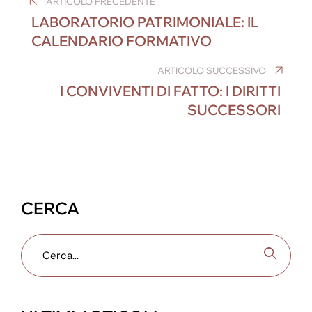
ARTICOLO PRECEDENTE
e
e
e
e
gr
s
articoli
LABORATORIO PATRIMONIALE: IL
b
dI
n
st
a
A
CALENDARIO FORMATIVO
o
n
g
m
p
o
er
ARTICOLO SUCCESSIVO
p
I CONVIVENTI DI FATTO: I DIRITTI
k
SUCCESSORI
CERCA