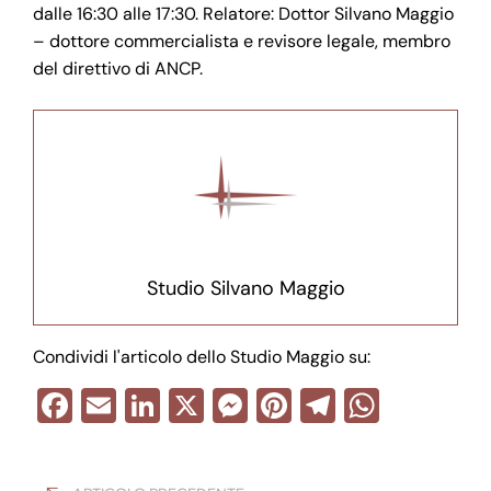
dalle 16:30 alle 17:30. Relatore: Dottor Silvano Maggio
– dottore commercialista e revisore legale, membro
del direttivo di ANCP.
Studio Silvano Maggio
Condividi l'articolo dello Studio Maggio su:
F
E
Li
X
M
Pi
T
W
a
m
n
e
nt
el
h
Navigazione
c
ail
k
ss
er
e
at