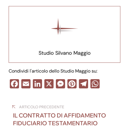
Studio Silvano Maggio
Condividi l'articolo dello Studio Maggio su:
F
E
Li
X
M
Pi
T
W
a
m
n
e
nt
el
h
Navigazione
c
ail
k
ss
er
e
at
ARTICOLO PRECEDENTE
e
e
e
e
gr
s
articoli
IL CONTRATTO DI AFFIDAMENTO
b
dI
n
st
a
A
FIDUCIARIO TESTAMENTARIO