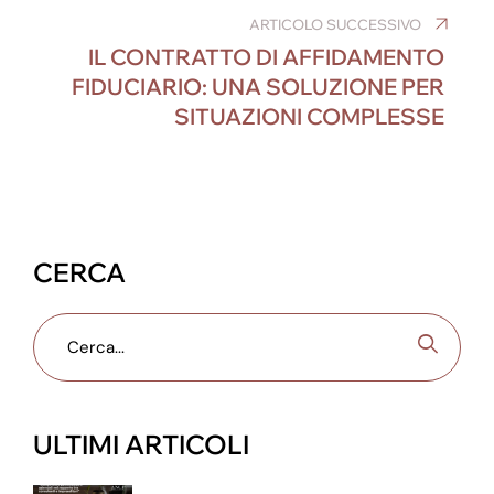
o
n
g
m
p
o
er
ARTICOLO SUCCESSIVO
p
IL CONTRATTO DI AFFIDAMENTO
k
FIDUCIARIO: UNA SOLUZIONE PER
SITUAZIONI COMPLESSE
CERCA
ULTIMI ARTICOLI