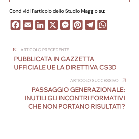
Condividi l'articolo dello Studio Maggio su:
F
E
Li
X
M
Pi
T
W
a
m
n
e
nt
el
h
Navigazione
c
ail
k
ss
er
e
at
ARTICOLO PRECEDENTE
e
e
e
e
gr
s
articoli
PUBBLICATA IN GAZZETTA
b
dI
n
st
a
A
UFFICIALE UE LA DIRETTIVA CS3D
o
n
g
m
p
o
er
ARTICOLO SUCCESSIVO
p
PASSAGGIO GENERAZIONALE:
k
INUTILI GLI INCONTRI FORMATIVI
CHE NON PORTANO RISULTATI?