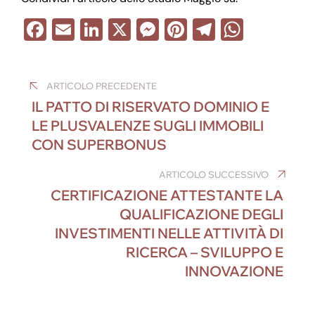
F
E
Li
X
M
Pi
T
W
a
m
n
e
nt
el
h
Navigazione
c
ail
k
ss
er
e
at
ARTICOLO PRECEDENTE
e
e
e
e
gr
s
articoli
IL PATTO DI RISERVATO DOMINIO E
b
dI
n
st
a
A
LE PLUSVALENZE SUGLI IMMOBILI
o
n
g
m
p
CON SUPERBONUS
o
er
p
ARTICOLO SUCCESSIVO
k
CERTIFICAZIONE ATTESTANTE LA
QUALIFICAZIONE DEGLI
INVESTIMENTI NELLE ATTIVITÀ DI
RICERCA – SVILUPPO E
INNOVAZIONE