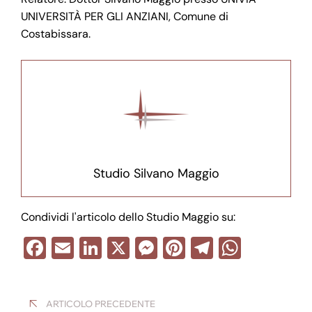
UNIVERSITÀ PER GLI ANZIANI, Comune di
Costabissara.
Studio Silvano Maggio
Condividi l'articolo dello Studio Maggio su:
F
E
Li
X
M
Pi
T
W
a
m
n
e
nt
el
h
Navigazione
c
ail
k
ss
er
e
at
ARTICOLO PRECEDENTE