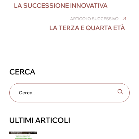
e
e
e
e
gr
s
articoli
LA SUCCESSIONE INNOVATIVA
b
dI
n
st
a
A
o
n
g
m
p
ARTICOLO SUCCESSIVO
LA TERZA E QUARTA ETÀ
o
er
p
k
CERCA
ULTIMI ARTICOLI