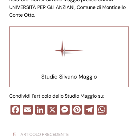
UNIVERSITÀ PER GLI ANZIANI, Comune di Monticello
Conte Otto.
Studio Silvano Maggio
Condividi l'articolo dello Studio Maggio su:
F
E
Li
X
M
Pi
T
W
a
m
n
e
nt
el
h
Navigazione
c
ail
k
ss
er
e
at
ARTICOLO PRECEDENTE