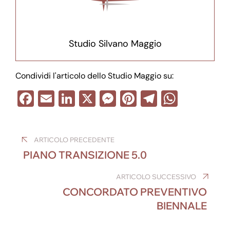
Studio Silvano Maggio
Condividi l'articolo dello Studio Maggio su:
F
E
Li
X
M
Pi
T
W
a
m
n
e
nt
el
h
Navigazione
c
ail
k
ss
er
e
at
ARTICOLO PRECEDENTE
e
e
e
e
gr
s
articoli
PIANO TRANSIZIONE 5.0
b
dI
n
st
a
A
o
n
g
m
p
ARTICOLO SUCCESSIVO
CONCORDATO PREVENTIVO
o
er
p
BIENNALE
k