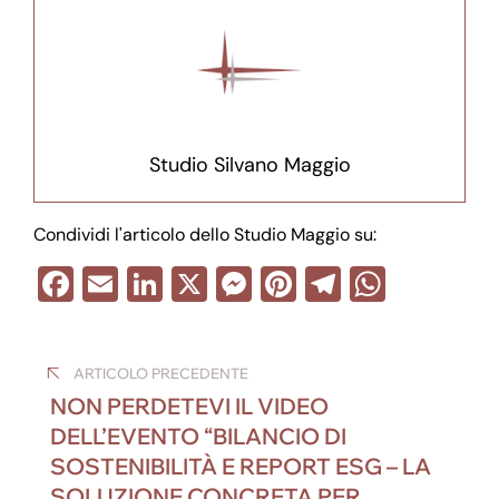
Studio Silvano Maggio
Condividi l'articolo dello Studio Maggio su:
F
E
Li
X
M
Pi
T
W
a
m
n
e
nt
el
h
Navigazione
c
ail
k
ss
er
e
at
ARTICOLO PRECEDENTE
e
e
e
e
gr
s
articoli
NON PERDETEVI IL VIDEO
b
dI
n
st
a
A
DELL’EVENTO “BILANCIO DI
o
n
g
m
p
SOSTENIBILITÀ E REPORT ESG – LA
o
er
p
SOLUZIONE CONCRETA PER